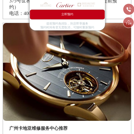
375号世界贸易中心大厦南塔15层1507室（需提前预
约）

电话：400-992-3692
立即预约

提前预约免排队，到店即享服务
预约时间有变无需取消，可随时重新预约
广州卡地亚维修服务中心推荐