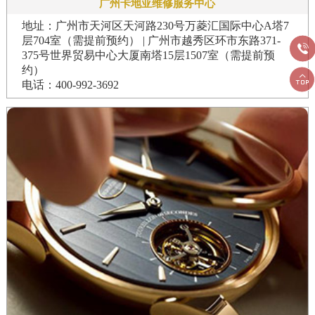
广州卡地亚维修服务中心
地址：广州市天河区天河路230号万菱汇国际中心A塔7
层704室（需提前预约） | 广州市越秀区环市东路371-

375号世界贸易中心大厦南塔15层1507室（需提前预
约）

电话：400-992-3692