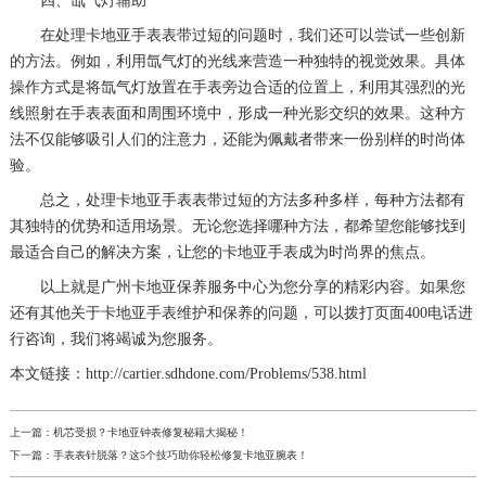
四、氙气灯辅助
在处理卡地亚手表表带过短的问题时，我们还可以尝试一些创新
的方法。例如，利用氙气灯的光线来营造一种独特的视觉效果。具体
操作方式是将氙气灯放置在手表旁边合适的位置上，利用其强烈的光
线照射在手表表面和周围环境中，形成一种光影交织的效果。这种方
法不仅能够吸引人们的注意力，还能为佩戴者带来一份别样的时尚体
验。
总之，处理卡地亚手表表带过短的方法多种多样，每种方法都有
其独特的优势和适用场景。无论您选择哪种方法，都希望您能够找到
最适合自己的解决方案，让您的卡地亚手表成为时尚界的焦点。
以上就是
广州卡地亚保养服务中心
为您分享的精彩内容。如果您
还有其他关于卡地亚手表维护和保养的问题，可以拨打页面400电话进
行咨询，我们将竭诚为您服务。
本文链接：http://cartier.sdhdone.com/Problems/538.html
上一篇：
机芯受损？卡地亚钟表修复秘籍大揭秘！
下一篇：
手表表针脱落？这5个技巧助你轻松修复卡地亚腕表！