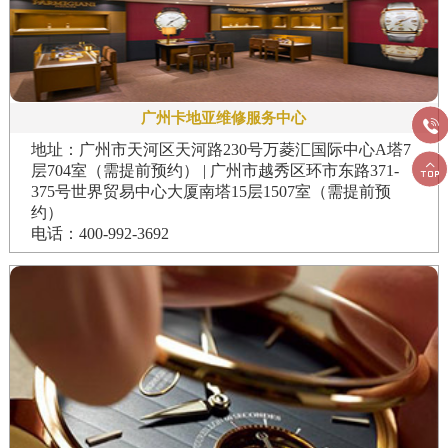
广州卡地亚维修服务中心

地址：广州市天河区天河路230号万菱汇国际中心A塔7

层704室（需提前预约） | 广州市越秀区环市东路371-
375号世界贸易中心大厦南塔15层1507室（需提前预
约）
电话：400-992-3692